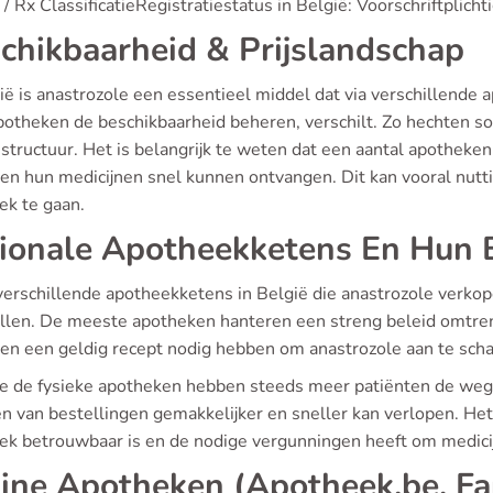
/ Rx ClassificatieRegistratiestatus in België: Voorschriftplicht
chikbaarheid & Prijslandschap
ië is anastrozole een essentieel middel dat via verschillende
potheken de beschikbaarheid beheren, verschilt. Zo hechten s
sstructuur. Het is belangrijk te weten dat een aantal apothek
ten hun medicijnen snel kunnen ontvangen. Dit kan vooral nutti
ek te gaan.
ionale Apotheekketens En Hun 
n verschillende apotheekketens in België die anastrozole verko
illen. De meeste apotheken hanteren een streng beleid omtrent
ten een geldig recept nodig hebben om anastrozole aan te scha
e de fysieke apotheken hebben steeds meer patiënten de weg
n van bestellingen gemakkelijker en sneller kan verlopen. Het
ek betrouwbaar is en de nodige vergunningen heeft om medici
ine Apotheken (Apotheek.be, Far