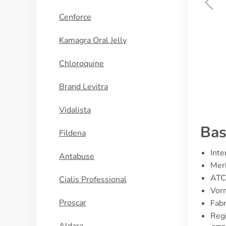
Cenforce
Female Viagra
Kamagra Oral Jelly
KOOP NU
Chloroquine
Brand Levitra
Vidalista
Bas
Fildena
Inte
Antabuse
Merk
ATC
Cialis Professional
Vorm
Proscar
Fabr
Regi