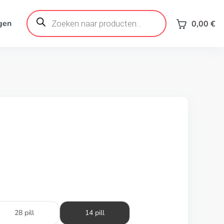
Products
search
gen
0,00
€
28 pill
14 pill