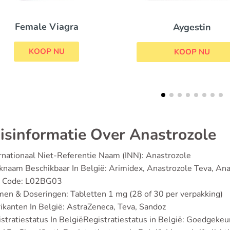
Femara
Aygestin
KOOP NU
KOOP NU
isinformatie Over Anastrozole
rnationaal Niet-Referentie Naam (INN): Anastrozole
naam Beschikbaar In België: Arimidex, Anastrozole Teva, An
 Code: L02BG03
en & Doseringen: Tabletten 1 mg (28 of 30 per verpakking)
ikanten In België: AstraZeneca, Teva, Sandoz
stratiestatus In BelgiëRegistratiestatus in België: Goedgekeur