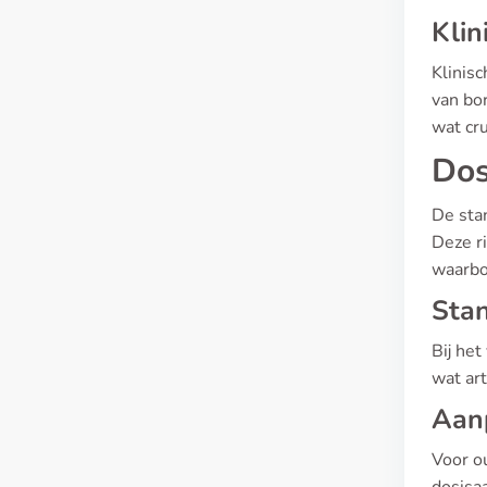
Klin
Klinisc
van bo
wat cru
Dos
De sta
Deze ri
waarbo
Stan
Bij het
wat ar
Aanp
Voor o