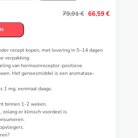
79,91
€
66,59
€
EN
onder recept kopen, met levering in 5–14 dagen
me verpakking.
deling van hormoonreceptor-positieve
uwen. Het geneesmiddel is een aromatase-
 is 1 mg, eenmaal daags.
nt binnen 1-2 weken.
zolang er klinisch voordeel is.
consumeren.
opvliegers.
eren?