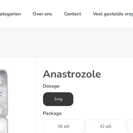
ategorien
Over ons
Contact
Veel gestelde vra
Anastrozole
Dosage
1mg
Package
56 pill
42 pill