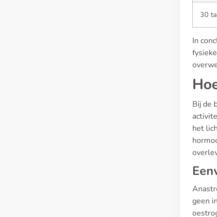
30 ta
In conc
fysiek
overwe
Hoe
Bij de 
activit
het li
hormoo
overle
Eenv
Anastr
geen i
oestro