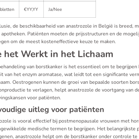
bletten
€YY,YY
Ja/Nee
lusie, de beschikbaarheid van anastrozole in België is breed, 
e apotheken. Patiënten moeten de prijsstructuren en de mogeli
gen om de meest kosteneffectieve keuze te maken.
 het Werkt in het Lichaam
behandeling van borstkanker is het essentieel om te begrijpen 
eit van het enzym aromatase, wat leidt tot een significante ve
chaam. Oestrogenen kunnen de groei van bepaalde soorten bor
nproductie te verlagen, helpt anastrozole de voortgang van de
vingskansen voor patiënten.
oudige uitleg voor patiënten
ozole is vooral effectief bij postmenopausale vrouwen met h
ngewikkelde medische termen te begrijpen. Het belangrijkste p
genen, anastrozole helpt om de borstkanker onder controle te