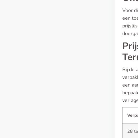
Voor d
een toe
prijsli
doorga
Pri
Ter
Bij de 
verpak
een aan
bepaal
verlage
Verp
28 ta