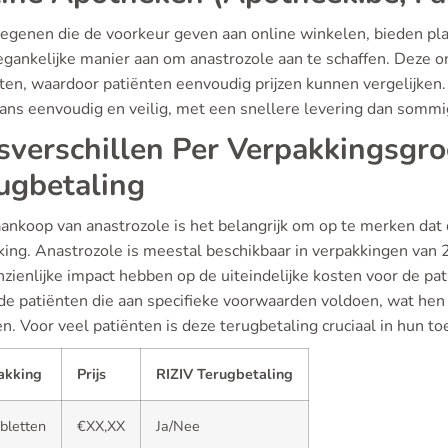
iegenen die de voorkeur geven aan online winkelen, bieden pl
gankelijke manier aan om anastrozole aan te schaffen. Deze on
jsten, waardoor patiënten eenvoudig prijzen kunnen vergelijken
ans eenvoudig en veilig, met een snellere levering dan sommi
jsverschillen Per Verpakkingsgro
ugbetaling
aankoop van anastrozole is het belangrijk om op te merken dat 
king. Anastrozole is meestal beschikbaar in verpakkingen van 2
zienlijke impact hebben op de uiteindelijke kosten voor de pat
de patiënten die aan specifieke voorwaarden voldoen, wat hen
n. Voor veel patiënten is deze terugbetaling cruciaal in hun t
akking
Prijs
RIZIV Terugbetaling
bletten
€XX,XX
Ja/Nee