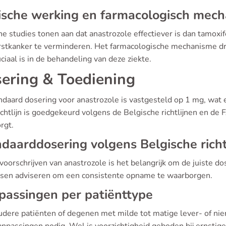
ische werking en farmacologisch mec
he studies tonen aan dat anastrozole effectiever is dan tamoxi
rstkanker te verminderen. Het farmacologische mechanisme d
ciaal is in de behandeling van deze ziekte.
ering & Toediening
ndaard dosering voor anastrozole is vastgesteld op 1 mg, wat
chtlijn is goedgekeurd volgens de Belgische richtlijnen en de F
rgt.
daarddosering volgens Belgische richt
 voorschrijven van anastrozole is het belangrijk om de juiste d
tsen adviseren om een consistente opname te waarborgen.
assingen per patiënttype
udere patiënten of degenen met milde tot matige lever- of nie