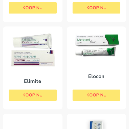
KOOP NU
KOOP NU
Elocon
Elimite
KOOP NU
KOOP NU