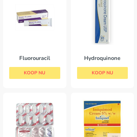
Fluorouracil
Hydroquinone
KOOP NU
KOOP NU