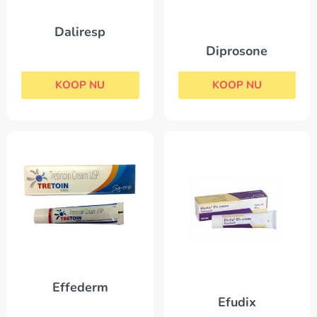
Daliresp
Diprosone
KOOP NU
KOOP NU
Effederm
Efudix