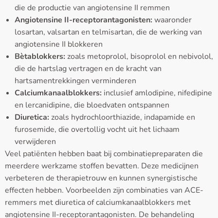
die de productie van angiotensine II remmen
Angiotensine II-receptorantagonisten:
waaronder
losartan, valsartan en telmisartan, die de werking van
angiotensine II blokkeren
Bètablokkers:
zoals metoprolol, bisoprolol en nebivolol,
die de hartslag vertragen en de kracht van
hartsamentrekkingen verminderen
Calciumkanaalblokkers:
inclusief amlodipine, nifedipine
en lercanidipine, die bloedvaten ontspannen
Diuretica:
zoals hydrochloorthiazide, indapamide en
furosemide, die overtollig vocht uit het lichaam
verwijderen
Veel patiënten hebben baat bij combinatiepreparaten die
meerdere werkzame stoffen bevatten. Deze medicijnen
verbeteren de therapietrouw en kunnen synergistische
effecten hebben. Voorbeelden zijn combinaties van ACE-
remmers met diuretica of calciumkanaalblokkers met
angiotensine II-receptorantagonisten. De behandeling