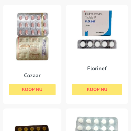
Florinef
Cozaar
KOOP NU
KOOP NU