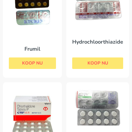
Hydrochloorthiazide
Frumil
KOOP NU
KOOP NU