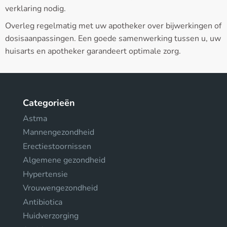
verklaring nodig.
Overleg regelmatig met uw apotheker over bijwerkingen of
dosisaanpassingen. Een goede samenwerking tussen u, uw
huisarts en apotheker garandeert optimale zorg.
Categorieën
Astma
Mannengezondheid
Erectiestoornissen
Algemene gezondheid
Hypertensie
Vrouwengezondheid
Antibiotica
Huidverzorging