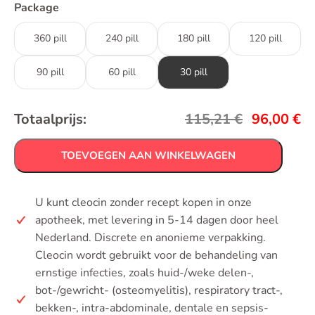
Package
360 pill
240 pill
180 pill
120 pill
90 pill
60 pill
30 pill
Totaalprijs:
115,21
€
96,00
€
TOEVOEGEN AAN WINKELWAGEN
U kunt cleocin zonder recept kopen in onze
apotheek, met levering in 5-14 dagen door heel
Nederland. Discrete en anonieme verpakking.
Cleocin wordt gebruikt voor de behandeling van
ernstige infecties, zoals huid-/weke delen-,
bot-/gewricht- (osteomyelitis), respiratory tract-,
bekken-, intra-abdominale, dentale en sepsis-