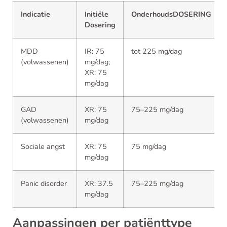
Indicatie
Initiële
OnderhoudsDOSERING
Dosering
MDD
IR: 75
tot 225 mg/dag
(volwassenen)
mg/dag;
XR: 75
mg/dag
GAD
XR: 75
75–225 mg/dag
(volwassenen)
mg/dag
Sociale angst
XR: 75
75 mg/dag
mg/dag
Panic disorder
XR: 37.5
75–225 mg/dag
mg/dag
Aanpassingen per patiënttype