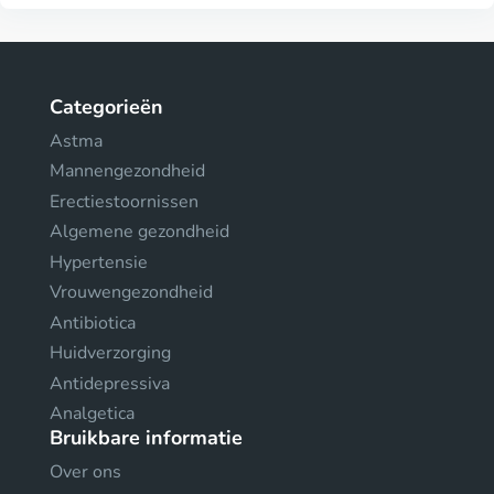
Categorieën
Astma
Mannengezondheid
Erectiestoornissen
Algemene gezondheid
Hypertensie
Vrouwengezondheid
Antibiotica
Huidverzorging
Antidepressiva
Analgetica
Bruikbare informatie
Over ons