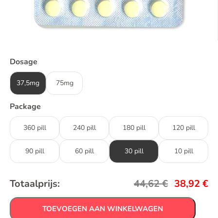
Dosage
37,5mg
75mg
Package
360 pill
240 pill
180 pill
120 pill
90 pill
60 pill
30 pill
10 pill
Totaalprijs:
44,62
€
38,92
€
TOEVOEGEN AAN WINKELWAGEN