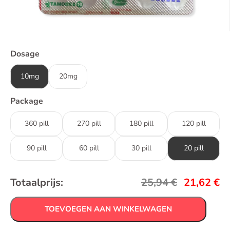
Dosage
10mg
20mg
Package
360 pill
270 pill
180 pill
120 pill
90 pill
60 pill
30 pill
20 pill
Totaalprijs:
25,94
€
21,62
€
TOEVOEGEN AAN WINKELWAGEN