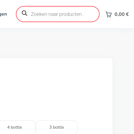
Products
search
gen
0,00
€
4 bottle
3 bottle