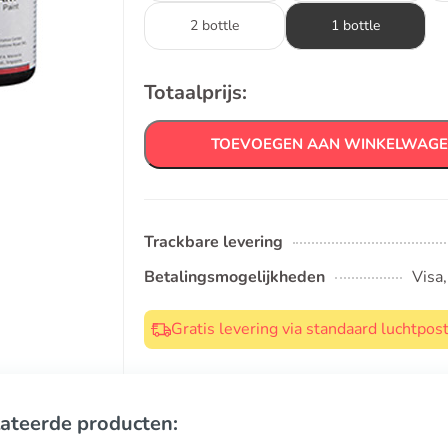
2 bottle
1 bottle
Totaalprijs:
TOEVOEGEN AAN WINKELWAG
Trackbare levering
Betalingsmogelijkheden
Visa
Gratis levering via standaard luchtpo
ateerde producten: