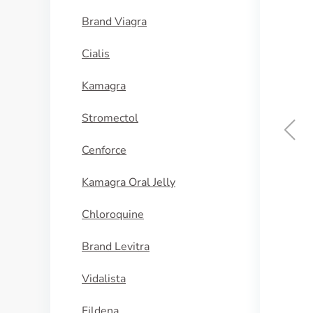
Brand Viagra
Cialis
Kamagra
Stromectol
Cenforce
Fluorouracil
Kamagra Oral Jelly
KOOP NU
Chloroquine
Brand Levitra
Vidalista
Fildena