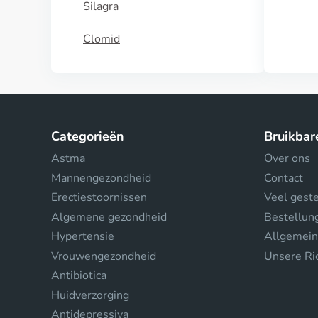
Silagra
Clomid
Categorieën
Bruikbar
Astma
Over ons
Mannengezondheid
Contact
Erectiestoornissen
Veel gest
Algemene gezondheid
Bestellun
Hypertensie
Allgemein
Vrouwengezondheid
Unsere Ric
Antibiotica
Huidverzorging
Antidepressiva