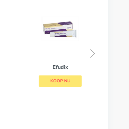
Efudix
KOOP NU