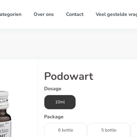
ategorien
Over ons
Contact
Veel gestelde vra
Podowart
Dosage
10ml
Package
6 bottle
5 bottle