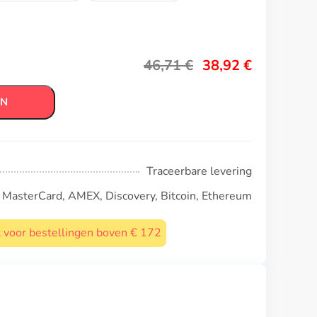
46,71
€
38,92
€
EN
Traceerbare levering
, MasterCard, AMEX, Discovery, Bitcoin, Ethereum
st voor bestellingen boven € 172