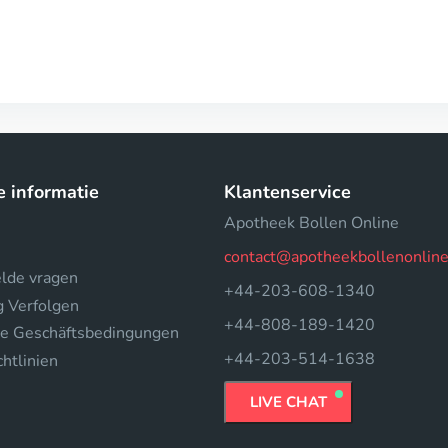
e informatie
Klantenservice
Apotheek Bollen Online
contact@apotheekbollenonlin
elde vragen
+44-203-608-1340
g Verfolgen
+44-808-189-1420
e Geschäftsbedingungen
+44-203-514-1638
htlinien
LIVE CHAT