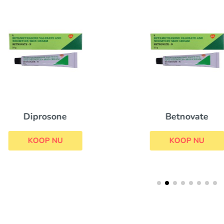
Diprosone
Betnovate
KOOP NU
KOOP NU