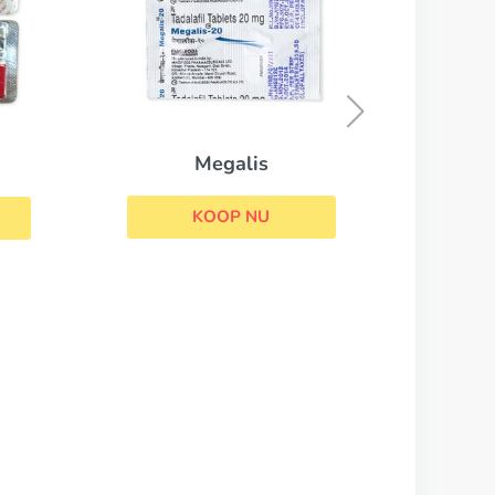
Tadacip
KOOP NU