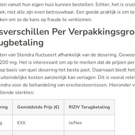
en vanuit hun eigen huis kunnen bestellen. Echter, het is cruci
ek; niet alle zijn even betrouwbaar. Een goede praktijk is om
ken om zo de kans op fraude te verkleinen.
jsverschillen Per Verpakkingsgro
ugbetaling
en van Stendra fluctueert afhankelijk van de dosering. Gewoonli
200 mg. Het is interessant om op te merken dat de prijzen per
 op basis van quel dosering het beste past. Daarnaast biedt he
uiteindelijke kosten aanzienlijk kan verlagen. Dit is vooral re
ndra voor de behandeling van erectiestoornissen. Hieronder vo
llende sterktes:
ring
Gemiddelde Prijs (€)
RIZIV Terugbetaling
g
€XX
Ja/Nee