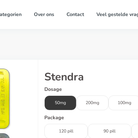
ategorien
Over ons
Contact
Veel gestelde vra
Stendra
Dosage
50mg
200mg
100mg
Package
120 pill
90 pill