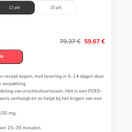
12 pill
20 pill
79,37
€
59,67
€
EN
er recept kopen, met levering in 5–14 dagen door
 verpakking.
deling van erectiestoornissen. Het is een PDE5-
nis verhoogt en zo helpt bij het krijgen van een
 100 mg.
innen 15–30 minuten.