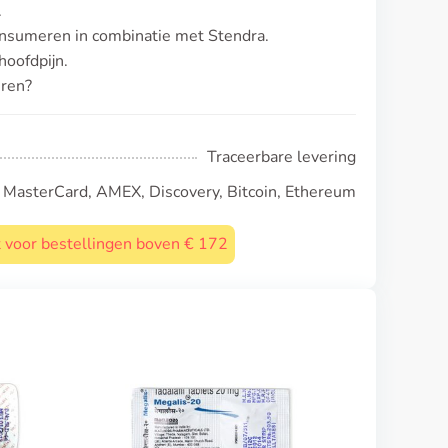
.
onsumeren in combinatie met Stendra.
oofdpijn.
eren?
Traceerbare levering
, MasterCard, AMEX, Discovery, Bitcoin, Ethereum
st voor bestellingen boven € 172