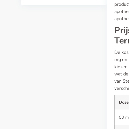
product
apothe
apothe
Pri
Ter
De kost
mg en 
kiezen
wat de 
van Ste
verschi
Dose
50 m