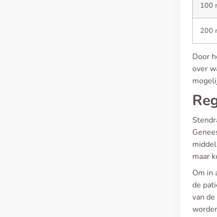
100 
200 
Door h
over wa
mogeli
Reg
Stendr
Genees
middel 
maar k
Om in 
de pati
van de
worden