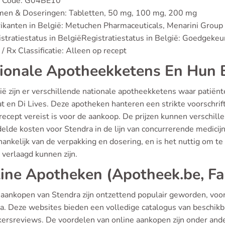
 Code: G04BE10
men & Doseringen: Tabletten, 50 mg, 100 mg, 200 mg
ikanten in België: Metuchen Pharmaceuticals, Menarini Group
stratiestatus in BelgiëRegistratiestatus in België: Goedgek
/ Rx Classificatie: Alleen op recept
ionale Apotheekketens En Hun 
gië zijn er verschillende nationale apotheekketens waar patiën
t en Di Lives. Deze apotheken hanteren een strikte voorschrift
recept vereist is voor de aankoop. De prijzen kunnen verschil
lde kosten voor Stendra in de lijn van concurrerende medicijnen
fhankelijk van de verpakking en dosering, en is het nuttig om 
jk verlaagd kunnen zijn.
ine Apotheken (Apotheek.be, Far
 aankopen van Stendra zijn ontzettend populair geworden, voor
a. Deze websites bieden een volledige catalogus van beschikbar
kersreviews. De voordelen van online aankopen zijn onder ande