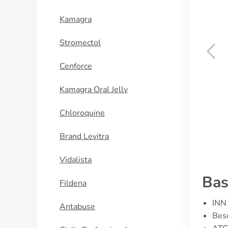
Kamagra
Stromectol
Cenforce
Brand Viagra
Kamagra Oral Jelly
KOOP NU
Chloroquine
Brand Levitra
Vidalista
Bas
Fildena
INN 
Antabuse
Besc