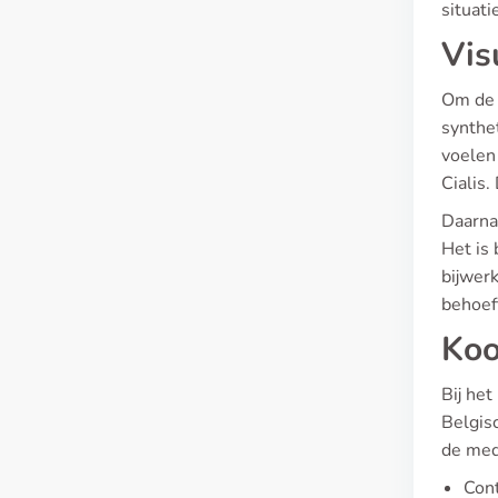
situati
Vis
Om de e
synthe
voelen
Cialis.
Daarna
Het is 
bijwer
behoef
Koo
Bij het
Belgis
de medi
Cont