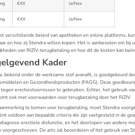
mg
€XX
Ja/Nee
mg
€XX
Ja/Nee
et verschillende beleid van apotheken en online platforms, 
ar en hoe zij Stendra willen kopen. Het is aanbevolen om bij 
jkheden van RIZIV-terugbetaling en hoe dit de kosten kan beï
elgevend Kader
a, bekend onder de werkzame stof avanafil, is goedgekeurd do
middelen en Gezondheidsproducten (FAGG). Deze goedkeuring s
tegen erectiestoornissen te gebruiken. Echter, het gebruik va
omt ook met voorwaarden voor terugbetaling door het RIZIV.
aanmerking te komen voor terugbetaling, moet Stendra voorg
ënt voldoen aan bepaalde criteria die zijn vastgesteld in de g
 diagnose erectiele disfunctie, en het doorlopen van andere m
 voorgeschreven. De arts zal beoordelen of het gebruik van St