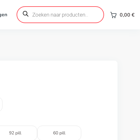
Products
search
gen
0,00
€
92 pill
60 pill