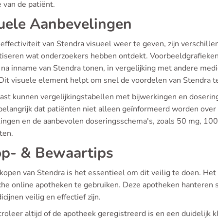
e van de patiënt.
uele Aanbevelingen
ffectiviteit van Stendra visueel weer te geven, zijn verschill
tiseren wat onderzoekers hebben ontdekt. Voorbeeldgrafieken ku
 na inname van Stendra tonen, in vergelijking met andere medi
 Dit visuele element helpt om snel de voordelen van Stendra te
ast kunnen vergelijkingstabellen met bijwerkingen en dosering
belangrijk dat patiënten niet alleen geïnformeerd worden over
kingen en de aanbevolen doseringsschema's, zoals 50 mg, 100 
ten.
p- & Bewaartips
 kopen van Stendra is het essentieel om dit veilig te doen. He
che online apotheken te gebruiken. Deze apotheken hanteren 
cijnen veilig en effectief zijn.
roleer altijd of de apotheek geregistreerd is en een duidelijk k