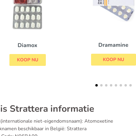
Dramamine
Sleepose
KOOP NU
KOOP NU
is Strattera informatie
 (internationale niet-eigendomsnaam): Atomoxetine
namen beschikbaar in België: Strattera