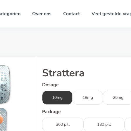
ategorien
Over ons
Contact
Veel gestelde vra
Strattera
Dosage
10mg
18mg
25mg
Package
360 pill
180 pill