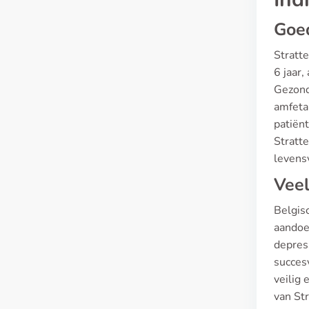
Goe
Stratt
6 jaar
Gezond
amfetam
patiën
Stratt
levens
Veel
Belgisc
aandoe
depres
succesv
veilig 
van Str