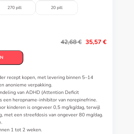
270 pill
20 pill
42,68
€
35,57
€
EN
nder recept kopen, met levering binnen 5–14
en anonieme verpakking.
andeling van ADHD (Attention Deficit
 is een heropname-inhibitor van norepinefrine.
oor kinderen is ongeveer 0,5 mg/kg/dag, terwijl
, met een streefdosis van ongeveer 80 mg/dag.
e.
innen 1 tot 2 weken.