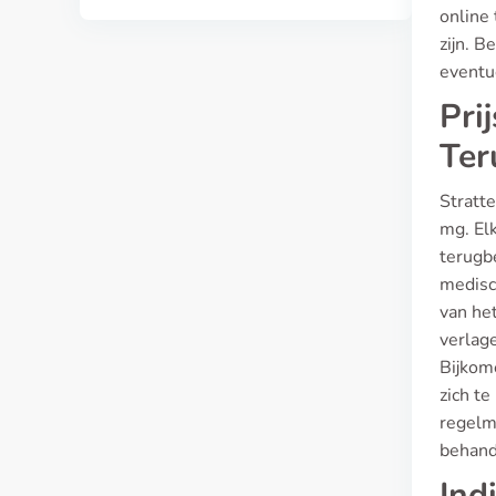
online
zijn. B
eventu
Pri
Ter
Stratt
mg. Elk
terugbe
medisc
van het
verlage
Bijkom
zich te
regelm
behand
Ind