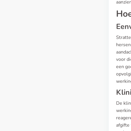
aanzie
Hoe
Eenv
Stratt
hersen
aandac
voor di
een goe
opvolgi
werkin
Klin
De kli
werkin
reager
afgifte