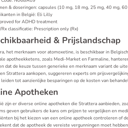
 Code: N06BA09
men & doseringen: capsules (10 mg, 18 mg, 25 mg, 40 mg, 6
ikanten in België: Eli Lilly
pproved for ADHD treatment
Rx classificatie: Prescription only (Rx)
chikbaarheid & Prijslandschap
ra, het merknaam voor atomoxetine, is beschikbaar in Belgisch
ale apotheekketens, zoals Medi-Market en Farmaline, hanteren 
en dat de keuze tussen generieke en merknaam variant de uite
ten Strattera aankopen, suggereren experts om prijsvergelijki
 leiden tot aanzienlijke besparingen op de kosten van behande
ine Apotheken
ië zijn er diverse online apotheken die Strattera aanbieden, z
ms geven gebruikers de kans om prijzen te vergelijken en medic
iënten bij het kiezen van een online apotheek controleren of d
tekent dat de apotheek de vereiste vergunningen moet hebben