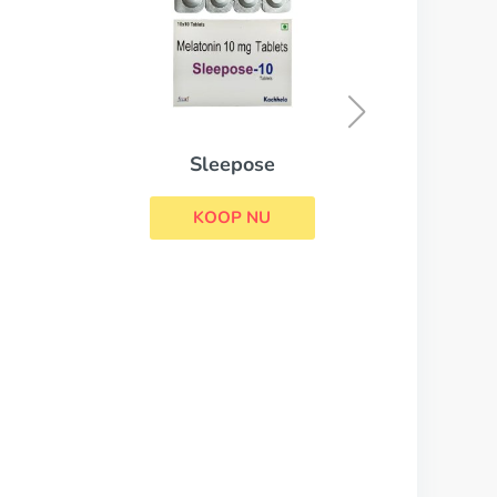
Antabuse
KOOP NU