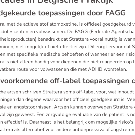
dgekeurde toepassingen door FAGG
era, met de actieve stof atomoxetine, is officieel goedgekeurd
, adolescenten en volwassenen. De FAGG (Federale Agentsch
heidsproducten) benadrukt dat Strattera vooral nuttig is wanne
inen, niet mogelijk of niet effectief zijn. Dit zorgt ervoor dat
ten met specifieke medische behoeften of wanneer er een risic
era is niet alleen handig voor diegenen die niet reageerden op
vatbare route voor volwassenen die met ADHD worstelen.
voorkomende off-label toepassingen d
he artsen schrijven Strattera soms off-label voor, wat inhoudt
ningen dan degene waarvoor het officieel goedgekeurd is. Vee
sie en angststoornissen. Artsen kunnen overwegen Strattera v
ol zijn geweest. Een zorgvuldige evaluatie van de patiënt is 
en effectief is. Daarnaast is het belangrijk om mogelijke risico'
attera als alternatief voor andere antidepressiva of angstremm