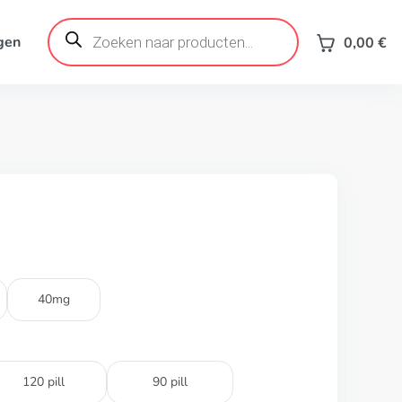
Products
search
gen
0,00
€
40mg
120 pill
90 pill