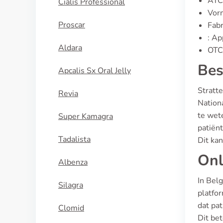
ATC
Cialis Professional
Vor
Proscar
Fabr
: A
Aldara
OTC/
Bes
Apcalis Sx Oral Jelly
Stratte
Revia
Nation
te wet
Super Kamagra
patiën
Tadalista
Dit kan
Onl
Albenza
In Belg
Silagra
platfor
dat pat
Clomid
Dit be