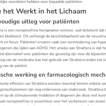
nlijke voordelen hebben voor bepaalde patiënten.
 het Werkt in het Lichaam
oudige uitleg voor patiënten
era is een norepinefrine heropname remmer, wat betekent dat 
en blokkeert. Dit verhoogt de beschikbaarheid van de neurotra
ht en focus. Patiënten ervaren vaak een vermindering van hyper
egenen die lijden aan ADHD. Het unieke aan Strattera is dat he
d alternatief voor patiënten die gevoelig zijn voor de bijwer
ng van de medicatie kan het gebruik van Strattera leiden tot si
g van de patiënt.
ische werking en farmacologisch mec
nische effecten van Strattera worden meestal binnen enkele we
gsmechanismen zijn nog onderwerp van onderzoek. Strattera bi
en op de stimulerende middelen of degenen die deze niet ku
 van norepinefrine is essentieel voor het verbeteren van zowel