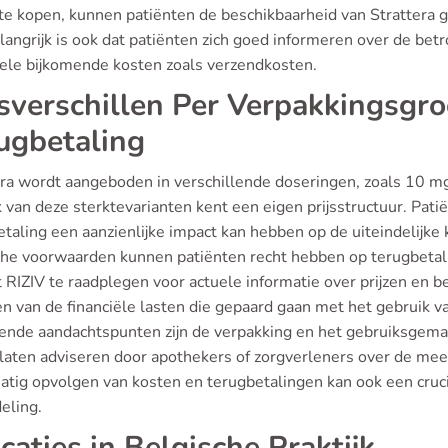
 te kopen, kunnen patiënten de beschikbaarheid van Strattera 
elangrijk is ook dat patiënten zich goed informeren over de b
ele bijkomende kosten zoals verzendkosten.
jsverschillen Per Verpakkingsgro
ugbetaling
era wordt aangeboden in verschillende doseringen, zoals 10 
 van deze sterktevarianten kent een eigen prijsstructuur. Pati
taling een aanzienlijke impact kan hebben op de uiteindelijke
he voorwaarden kunnen patiënten recht hebben op terugbetalin
 RIZIV te raadplegen voor actuele informatie over prijzen en be
n van de financiële lasten die gepaard gaan met het gebruik va
ende aandachtspunten zijn de verpakking en het gebruiksgemak
 laten adviseren door apothekers of zorgverleners over de mees
atig opvolgen van kosten en terugbetalingen kan ook een cruc
eling.
icaties in Belgische Praktijk