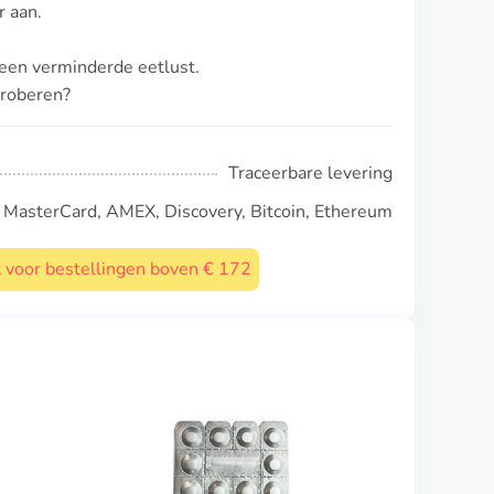
r aan.
een verminderde eetlust.
proberen?
Traceerbare levering
, MasterCard, AMEX, Discovery, Bitcoin, Ethereum
st voor bestellingen boven € 172