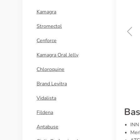
Kamagra
Stromectol
Cenforce
Diamox
Kamagra Oral Jelly
KOOP NU
Chloroquine
Brand Levitra
Vidalista
Bas
Fildena
INN
Antabuse
Merk