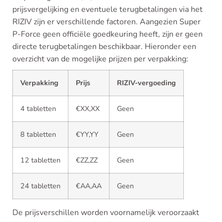
prijsvergelijking en eventuele terugbetalingen via het
RIZIV zijn er verschillende factoren. Aangezien Super
P-Force geen officiële goedkeuring heeft, zijn er geen
directe terugbetalingen beschikbaar. Hieronder een
overzicht van de mogelijke prijzen per verpakking:
Verpakking
Prijs
RIZIV-vergoeding
4 tabletten
€XX,XX
Geen
8 tabletten
€YY,YY
Geen
12 tabletten
€ZZ,ZZ
Geen
24 tabletten
€AA,AA
Geen
De prijsverschillen worden voornamelijk veroorzaakt