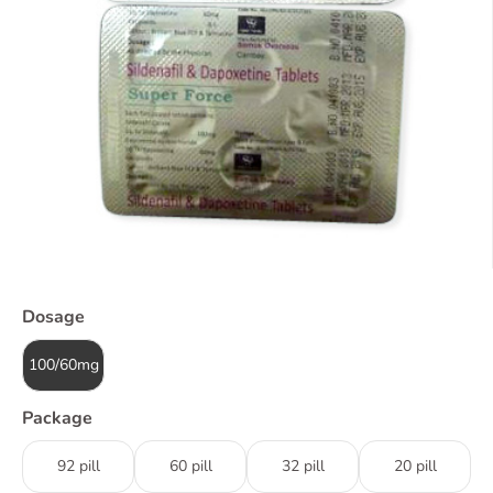
Dosage
100/60mg
Package
92 pill
60 pill
32 pill
20 pill