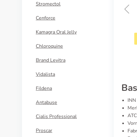
Stromectol
Cenforce
Combivent
Kamagra Oral Jelly
KOOP NU
Chloroquine
Brand Levitra
Vidalista
Bas
Fildena
INN 
Antabuse
Mer
ATC
Cialis Professional
Vorm
Proscar
Fabr