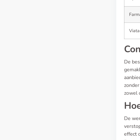
Farm
Viata
Con
De besc
gemakke
aanbied
zonder
zowel o
Hoe
De wer
versto
effect