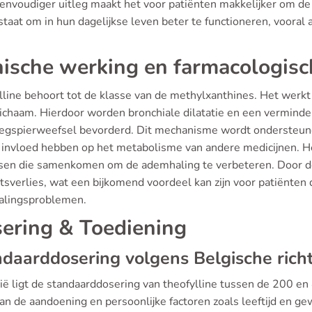
envoudiger uitleg maakt het voor patiënten makkelijker om de v
staat om in hun dagelijkse leven beter te functioneren, vooral 
nische werking en farmacologis
lline behoort tot de klasse van de methylxanthines. Het werk
lichaam. Hierdoor worden bronchiale dilatatie en een verminde
egspierweefsel bevorderd. Dit mechanisme wordt ondersteund
 invloed hebben op het metabolisme van andere medicijnen. Het
sen die samenkomen om de ademhaling te verbeteren. Door dez
tsverlies, wat een bijkomend voordeel kan zijn voor patiënten
lingsproblemen.
ering & Toediening
daarddosering volgens Belgische richt
ië ligt de standaarddosering van theofylline tussen de 200 en 
an de aandoening en persoonlijke factoren zoals leeftijd en ge