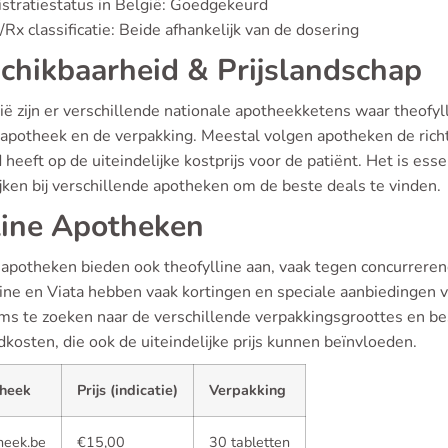
stratiestatus in België: Goedgekeurd
Rx classificatie: Beide afhankelijk van de dosering
chikbaarheid & Prijslandschap
ië zijn er verschillende nationale apotheekketens waar theofylli
 apotheek en de verpakking. Meestal volgen apotheken de richt
 heeft op de uiteindelijke kostprijs voor de patiënt. Het is ess
jken bij verschillende apotheken om de beste deals te vinden.
ine Apotheken
 apotheken bieden ook theofylline aan, vaak tegen concurreren
ine en Viata hebben vaak kortingen en speciale aanbiedingen v
rms te zoeken naar de verschillende verpakkingsgroottes en b
kosten, die ook de uiteindelijke prijs kunnen beïnvloeden.
heek
Prijs (indicatie)
Verpakking
heek.be
€15,00
30 tabletten