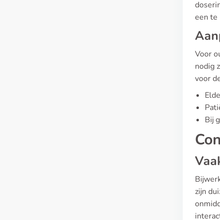
doserin
een te 
Aanp
Voor ou
nodig 
voor de
Elde
Pati
Bij 
Con
Vaa
Bijwer
zijn d
onmidd
interac