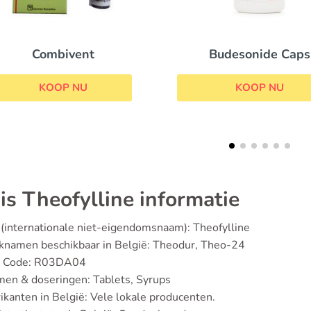
Budesonide Caps
Airomir
KOOP NU
KOOP NU
is Theofylline informatie
(internationale niet-eigendomsnaam): Theofylline
knamen beschikbaar in België: Theodur, Theo-24
 Code: R03DA04
en & doseringen: Tablets, Syrups
ikanten in België: Vele lokale producenten.