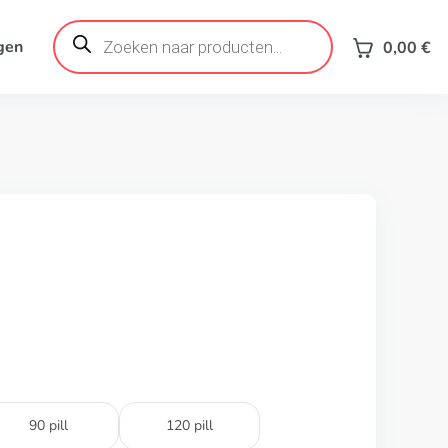
Products
search
gen
0,00
€
90 pill
120 pill