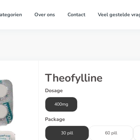
ategorien
Over ons
Contact
Veel gestelde vra
Theofylline
Dosage
400mg
Package
30 pill
60 pill