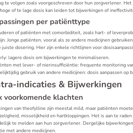
g te volgen zoals voorgeschreven door hun zorgverlener. Het m
hoge of te lage dosis kan leiden tot bijwerkingen of ineffectivi
assingen per patiënttype
deren of patiënten met comorbiditeit, zoals hart- of leverpro
zijn. Jonge patiënten, vooral als ze andere medicijnen gebrui
 juiste dosering. Hier zijn enkele richtlijnen voor dosisaanpass
rly: lagere dosis om bijwerkingen te minimaliseren.
ënten met lever- of nierinsufficiëntie: frequente monitoring v
gelijktijdig gebruik van andere medicijnen: dosis aanpassen op b
tra-indicaties & Bijwerkingen
k voorkomende klachten
kingen van theofylline zijn meestal mild, maar patiënten moet
uizeligheid, misselijkheid en hartkloppingen. Het is aan te ra
ellijk te melden aan hun zorgverlener. Dergelijke bijwerkinge
tie met andere medicijnen.