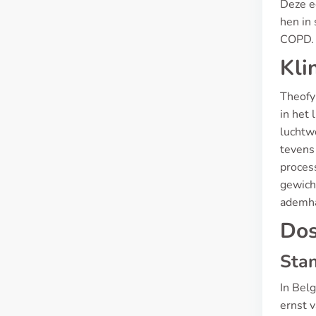
Deze e
hen in 
COPD.
Kli
Theofy
in het 
luchtw
tevens
proces
gewich
ademha
Dos
Stan
In Belg
ernst v