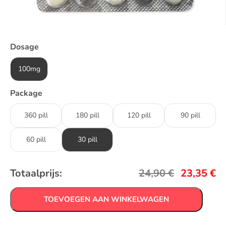
Dosage
100mg
Package
360 pill
180 pill
120 pill
90 pill
60 pill
30 pill
Totaalprijs:
24,90
€
23,35
€
TOEVOEGEN AAN WINKELWAGEN