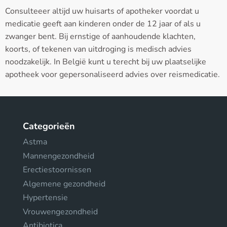
Consulteeer altijd uw huisarts of apotheker voordat u
medicatie geeft aan kinderen onder de 12 jaar of als u
zwanger bent. Bij ernstige of aanhoudende klachten,
koorts, of tekenen van uitdroging is medisch advies
noodzakelijk. In België kunt u terecht bij uw plaatselijke
apotheek voor gepersonaliseerd advies over reismedicatie.
Categorieën
Astma
Mannengezondheid
Erectiestoornissen
Algemene gezondheid
Hypertensie
Vrouwengezondheid
Antibiotica