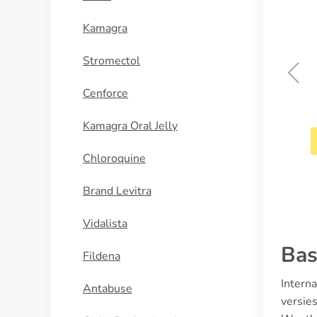
Kamagra
Stromectol
Cenforce
Wellbutrin
Kamagra Oral Jelly
KOOP NU
Chloroquine
Brand Levitra
Vidalista
Bas
Fildena
Intern
Antabuse
versie