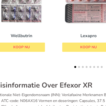
Trazodone
Lexapro
KOOP NU
KOOP NU
isinformatie Over Efexor XR
ationale Niet-Eigendomsnaam (INN): Venlafaxine Merknamen Be
s ATC-code: N06AX16 Vormen en doseringen: Capsules, 37.5 m