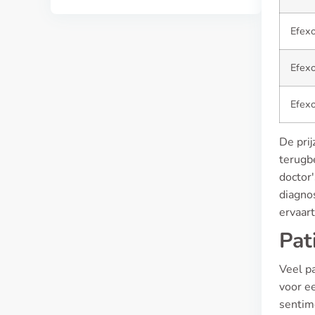
Efex
Efex
Efex
De pri
terugb
doctor'
diagno
ervaar
Pat
Veel p
voor ee
sentim