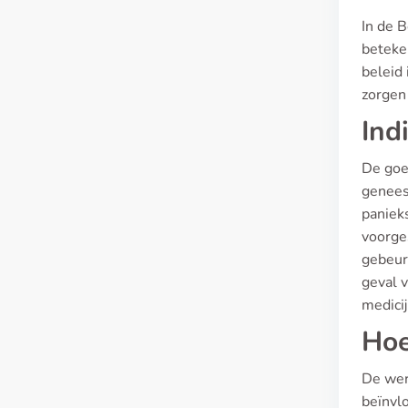
In de B
beteken
beleid 
zorgen
Ind
De goe
genees
paniek
voorge
gebeur
geval 
medicij
Hoe
De wer
beïnvl