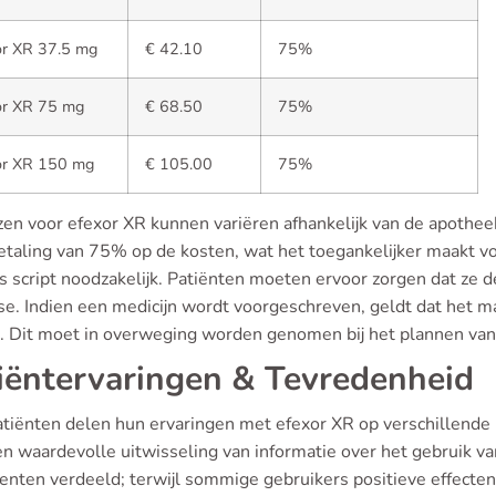
or XR 37.5 mg
€ 42.10
75%
or XR 75 mg
€ 68.50
75%
or XR 150 mg
€ 105.00
75%
jzen voor efexor XR kunnen variëren afhankelijk van de apothee
etaling van 75% op de kosten, wat het toegankelijker maakt vo
s script noodzakelijk. Patiënten moeten ervoor zorgen dat ze d
se. Indien een medicijn wordt voorgeschreven, geldt dat het m
t. Dit moet in overweging worden genomen bij het plannen va
iëntervaringen & Tevredenheid
atiënten delen hun ervaringen met efexor XR op verschillende 
n waardevolle uitwisseling van informatie over het gebruik va
enten verdeeld; terwijl sommige gebruikers positieve effecte