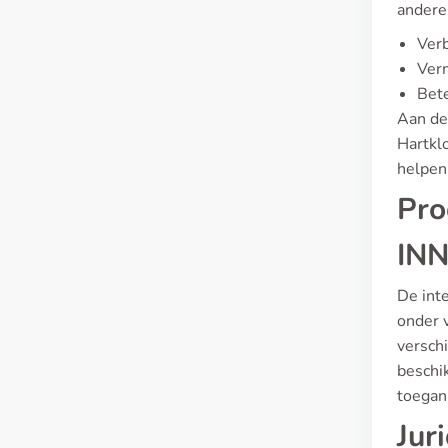
andere
Verb
Ver
Bete
Aan de
Hartkl
helpen
Pro
INN
De inte
onder 
versch
beschi
toegank
Jur