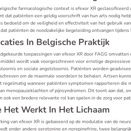
elgische farmacologische context is efexor XR geclassificeerd a
t dat patiënten een geldig voorschrift van hun arts nodig heb
is bedoeld om de veiligheid en effectiviteit van het gebruik v
 dat patiënten de noodzakelijke begeleiding ontvangen tijdens
icaties In Belgische Praktijk
dgekeurde toepassingen van efexor XR door FAGG omvatten ee
middel wordt vaak voorgeschreven voor ernstige depressieve 
stoornis en sociale angststoornis. Patiënten worden geadvise
schreven om de maximale voordelen te behalen. Artsen kunnen 
t regelmatig wanneer patiënten symptomen rapporteren die moge
van menopauzeklachten of pijnsyndromen. Dit toont aan dat, o
n ook een bredere relevante rol kan spelen in de zorg voor pat
 Het Werkt In Het Lichaam
king van efexor XR is gebaseerd op de modulatie van de neuro
oedt onder andere serotonine en norepinefrine, twee belangri