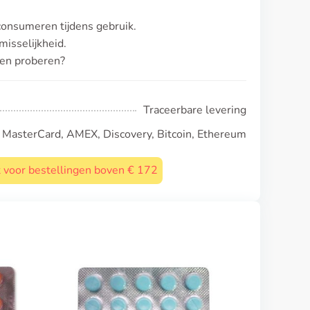
consumeren tijdens gebruik.
isselijkheid.
llen proberen?
Traceerbare levering
, MasterCard, AMEX, Discovery, Bitcoin, Ethereum
st voor bestellingen boven € 172