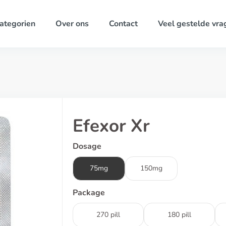
ategorien
Over ons
Contact
Veel gestelde vra
Efexor Xr
Dosage
75mg
150mg
Package
270 pill
180 pill