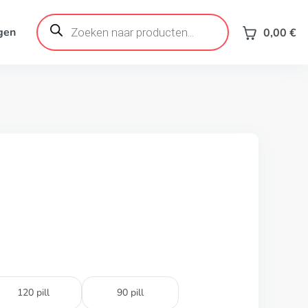
Products
search
gen
0,00
€
120 pill
90 pill