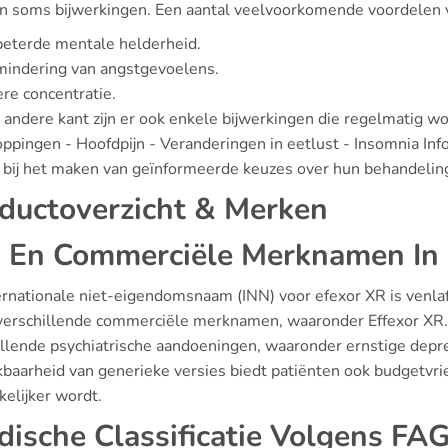
n soms bijwerkingen. Een aantal veelvoorkomende voordelen va
eterde mentale helderheid.
mindering van angstgevoelens.
re concentratie.
 andere kant zijn er ook enkele bijwerkingen die regelmatig 
oppingen - Hoofdpijn - Veranderingen in eetlust - Insomnia Inf
 bij het maken van geïnformeerde keuzes over hun behandelin
ductoverzicht & Merken
 En Commerciële Merknamen In 
rnationale niet-eigendomsnaam (INN) voor efexor XR is venlafa
verschillende commerciële merknamen, waaronder Effexor XR. 
illende psychiatrische aandoeningen, waaronder ernstige depr
kbaarheid van generieke versies biedt patiënten ook budgetvrie
elijker wordt.
idische Classificatie Volgens FA