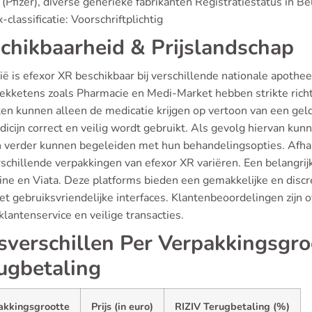
(Pfizer), diverse generieke fabrikanten Registratiestatus in 
classificatie: Voorschriftplichtig
chikbaarheid & Prijslandschap
ië is efexor XR beschikbaar bij verschillende nationale apoth
ekketens zoals Pharmacie en Medi-Market hebben strikte richtl
en kunnen alleen de medicatie krijgen op vertoon van een geldi
icijn correct en veilig wordt gebruikt. Als gevolg hiervan kun
n verder kunnen begeleiden met hun behandelingsopties. Afhan
schillende verpakkingen van efexor XR variëren. Een belangrij
ine en Viata. Deze platforms bieden een gemakkelijke en discr
t gebruiksvriendelijke interfaces. Klantenbeoordelingen zijn o
lantenservice en veilige transacties.
jsverschillen Per Verpakkingsgro
ugbetaling
akkingsgrootte
Prijs (in euro)
RIZIV Terugbetaling (%)