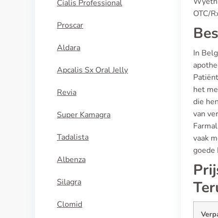
Wyeth 
Cialis Professional
OTC/Rx-
Proscar
Bes
Aldara
In Belg
apothe
Apcalis Sx Oral Jelly
Patiënt
het med
Revia
die he
van ver
Super Kamagra
Farmal
Tadalista
vaak me
goede k
Albenza
Pri
Silagra
Ter
Clomid
Verp