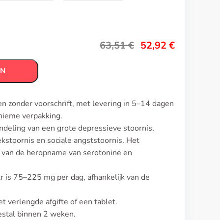
63,51
€
52,92
€
EN
en zonder voorschrift, met levering in 5–14 dagen
nieme verpakking.
ndeling van een grote depressieve stoornis,
kstoornis en sociale angststoornis. Het
van de heropname van serotonine en
xr is 75–225 mg per dag, afhankelijk van de
 verlengde afgifte of een tablet.
estal binnen 2 weken.