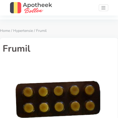
Home
/
Hypertensie
/ Frumil
Frumil