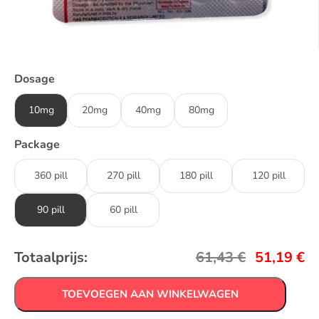
Dosage
10mg
20mg
40mg
80mg
Package
360 pill
270 pill
180 pill
120 pill
90 pill
60 pill
Totaalprijs:
61,43
€
51,19
€
TOEVOEGEN AAN WINKELWAGEN