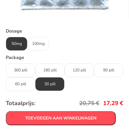
Dosage
50mg
100mg
Package
360 pill
180 pill
120 pill
90 pill
60 pill
30 pill
Totaalprijs:
20,75
€
17,29
€
TOEVOEGEN AAN WINKELWAGEN