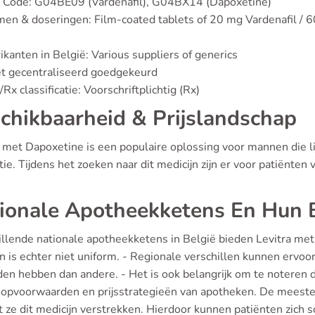
 Code: G04BE09 (Vardenafil), G04BX14 (Dapoxetine)
en & doseringen: Film-coated tablets of 20 mg Vardenafil / 60
ikanten in België: Various suppliers of generics
et gecentraliseerd goedgekeurd
Rx classificatie: Voorschriftplichtig (Rx)
chikbaarheid & Prijslandschap
a met Dapoxetine is een populaire oplossing voor mannen die li
tie. Tijdens het zoeken naar dit medicijn zijn er voor patiënten
ionale Apotheekketens En Hun 
illende nationale apotheekketens in België bieden Levitra met 
jn is echter niet uniform. - Regionale verschillen kunnen erv
en hebben dan andere. - Het is ook belangrijk om te noteren dat
oopvoorwaarden en prijsstrategieën van apotheken. De meeste
t ze dit medicijn verstrekken. Hierdoor kunnen patiënten zic