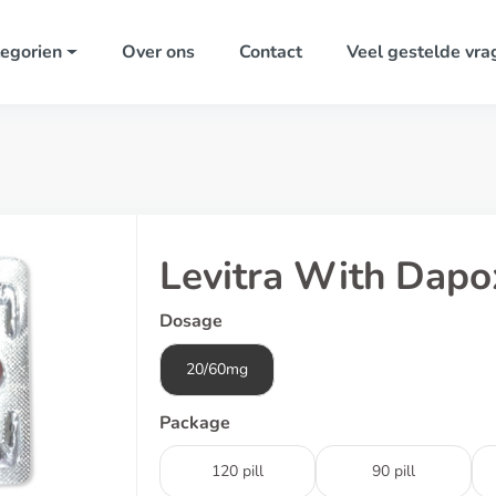
egorien
Over ons
Contact
Veel gestelde vra
Levitra With Dapo
Dosage
20/60mg
Package
120 pill
90 pill