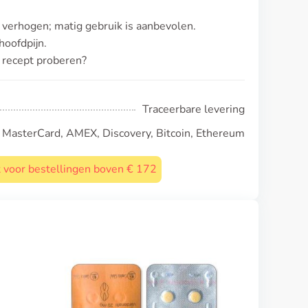
n verhogen; matig gebruik is aanbevolen.
oofdpijn.
 recept proberen?
Traceerbare levering
, MasterCard, AMEX, Discovery, Bitcoin, Ethereum
st voor bestellingen boven € 172