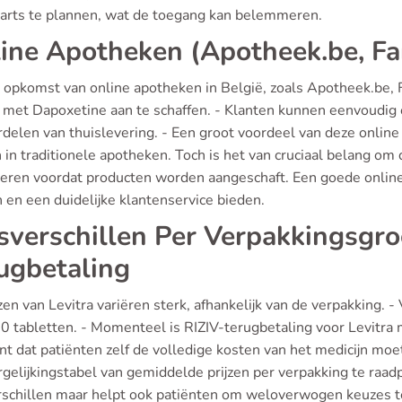
 arts te plannen, wat de toegang kan belemmeren.
ine Apotheken (Apotheek.be, Far
 opkomst van online apotheken in België, zoals Apotheek.be, 
a met Dapoxetine aan te schaffen. - Klanten kunnen eenvoudig 
delen van thuislevering. - Een groot voordeel van deze online
n in traditionele apotheken. Toch is het van cruciaal belang 
leren voordat producten worden aangeschaft. Een goede online
 en een duidelijke klantenservice bieden.
jsverschillen Per Verpakkingsgro
ugbetaling
zen van Levitra variëren sterk, afhankelijk van de verpakking. -
20 tabletten. - Momenteel is RIZIV-terugbetaling voor Levitra
t dat patiënten zelf de volledige kosten van het medicijn moe
gelijkingstabel van gemiddelde prijzen per verpakking te raadpl
erschillen maar helpt ook patiënten om weloverwogen keuzes te