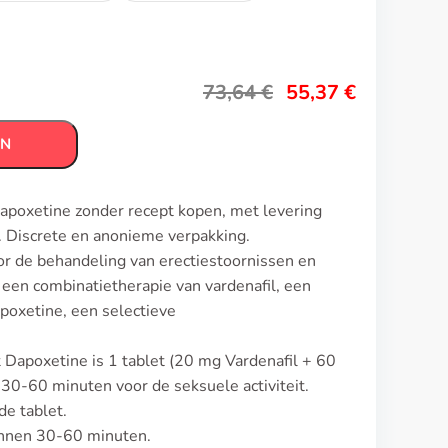
73,64
€
55,37
€
EN
Dapoxetine zonder recept kopen, met levering
 Discrete en anonieme verpakking.
or de behandeling van erectiestoornissen en
is een combinatietherapie van vardenafil, een
poxetine, een selectieve
t Dapoxetine is 1 tablet (20 mg Vardenafil + 60
30-60 minuten voor de seksuele activiteit.
e tablet.
innen 30-60 minuten.