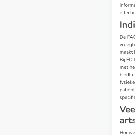
informa
effecti
Ind
De FAG
vroegti
maakt h
Bij ED
met he
biedt 
fysieke
patiënt
specifi
Vee
art
Hoewel