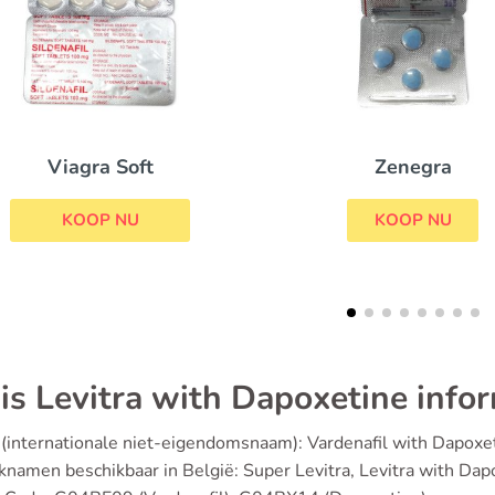
Zenegra
Levitra Professi
KOOP NU
KOOP NU
is Levitra with Dapoxetine info
(internationale niet-eigendomsnaam): Vardenafil with Dapoxe
namen beschikbaar in België: Super Levitra, Levitra with Dap