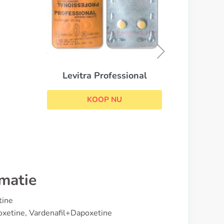
Tadacip
KOOP NU
onal
rmatie
tine
oxetine, Vardenafil+Dapoxetine