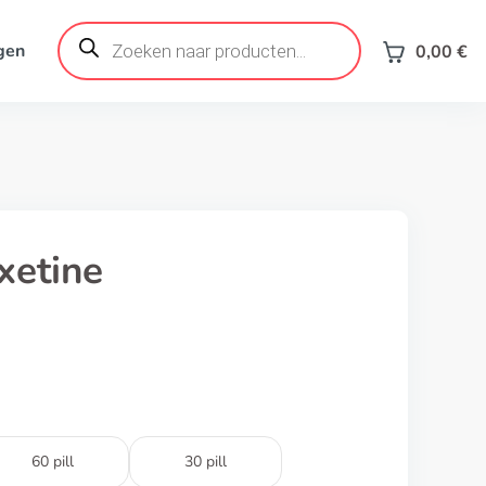
Products
search
gen
0,00
€
xetine
60 pill
30 pill