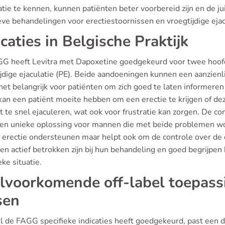
tie te kennen, kunnen patiënten beter voorbereid zijn en de ju
eve behandelingen voor erectiestoornissen en vroegtijdige ejac
icaties in Belgische Praktijk
G heeft Levitra met Dapoxetine goedgekeurd voor twee hoofdza
jdige ejaculatie (PE). Beide aandoeningen kunnen een aanzienli
et belangrijk voor patiënten om zich goed te laten informeren 
 kan een patiënt moeite hebben om een erectie te krijgen of d
t te snel ejaculeren, wat ook voor frustratie kan zorgen. De 
een unieke oplossing voor mannen die met beide problemen wor
 erectie ondersteunen maar helpt ook om de controle over de ej
en actief betrokken zijn bij hun behandeling en goed begrijpen
eke situatie.
lvoorkomende off-label toepass
sen
 de FAGG specifieke indicaties heeft goedgekeurd, past een d