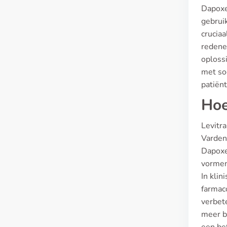
Dapoxet
gebruik
cruciaa
redene
oploss
met so
patiënt
Hoe
Levitra
Vardena
Dapoxe
vormen
In klin
farmac
verbete
meer b