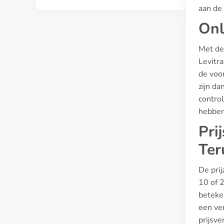
aan de
Onl
Met de
Levitr
de voor
zijn da
contro
hebben
Pri
Ter
De prij
10 of 
beteken
een ver
prijsv