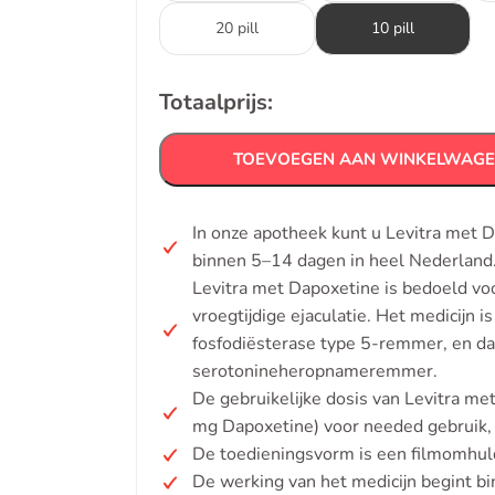
20 pill
10 pill
Totaalprijs:
TOEVOEGEN AAN WINKELWAG
In onze apotheek kunt u Levitra met 
binnen 5–14 dagen in heel Nederland.
Levitra met Dapoxetine is bedoeld vo
vroegtijdige ejaculatie. Het medicijn 
fosfodiësterase type 5-remmer, en da
serotonineheropnameremmer.
De gebruikelijke dosis van Levitra me
mg Dapoxetine) voor needed gebruik, 
De toedieningsvorm is een filmomhuld
De werking van het medicijn begint b