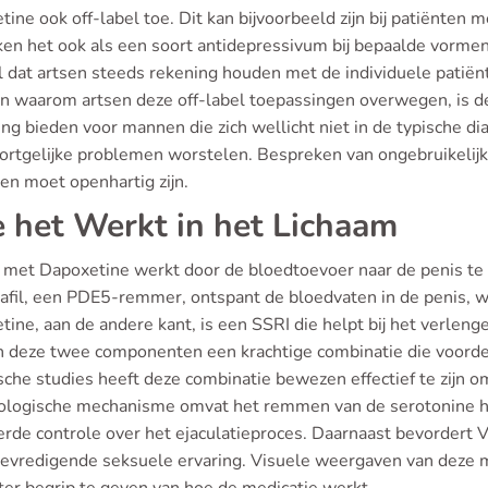
ine ook off-label toe. Dit kan bijvoorbeeld zijn bij patiënten
en het ook als een soort antidepressivum bij bepaalde vormen 
l dat artsen steeds rekening houden met de individuele patiën
n waarom artsen deze off-label toepassingen overwegen, is de
ing bieden voor mannen die zich wellicht niet in de typische d
ortgelijke problemen worstelen. Bespreken van ongebruikelijk
en moet openhartig zijn.
 het Werkt in het Lichaam
 met Dapoxetine werkt door de bloedtoevoer naar de penis te v
fil, een PDE5-remmer, ontspant de bloedvaten in de penis, wat
tine, aan de andere kant, is een SSRI die helpt bij het verlen
 deze twee componenten een krachtige combinatie die voordel
ische studies heeft deze combinatie bewezen effectief te zijn 
ologische mechanisme omvat het remmen van de serotonine he
rde controle over het ejaculatieproces. Daarnaast bevordert Va
evredigende seksuele ervaring. Visuele weergaven van deze 