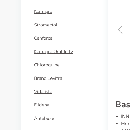
Kamagra
Stromectol
Cenforce
Viagra Soft
Kamagra Oral Jelly
KOOP NU
Chloroquine
Brand Levitra
Vidalista
Bas
Fildena
INN 
Antabuse
Merk