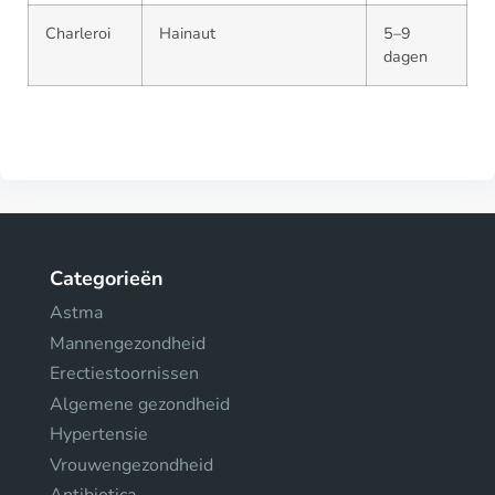
Charleroi
Hainaut
5–9
dagen
Categorieën
Astma
Mannengezondheid
Erectiestoornissen
Algemene gezondheid
Hypertensie
Vrouwengezondheid