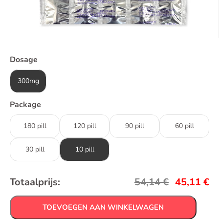
Dosage
300mg
Package
180 pill
120 pill
90 pill
60 pill
30 pill
10 pill
Totaalprijs:
54,14
€
45,11
€
TOEVOEGEN AAN WINKELWAGEN