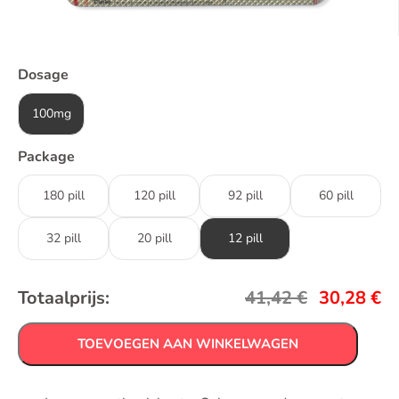
Dosage
100mg
Package
180 pill
120 pill
92 pill
60 pill
32 pill
20 pill
12 pill
Totaalprijs:
41,42
€
30,28
€
TOEVOEGEN AAN WINKELWAGEN