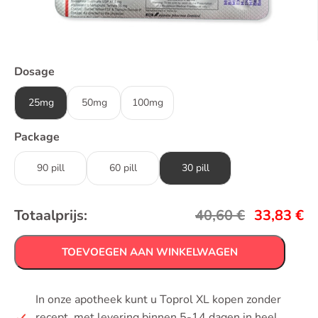
Dosage
25mg
50mg
100mg
Package
90 pill
60 pill
30 pill
Totaalprijs:
40,60
€
33,83
€
TOEVOEGEN AAN WINKELWAGEN
In onze apotheek kunt u Toprol XL kopen zonder
recept, met levering binnen 5-14 dagen in heel