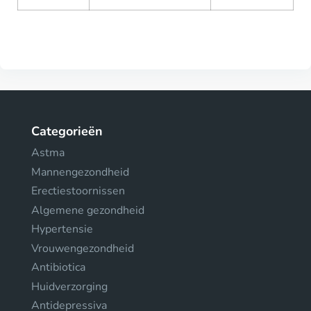
Categorieën
Astma
Mannengezondheid
Erectiestoornissen
Algemene gezondheid
Hypertensie
Vrouwengezondheid
Antibiotica
Huidverzorging
Antidepressiva