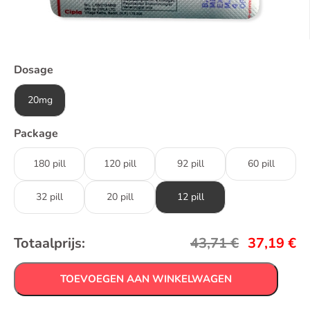
Dosage
20mg
Package
180 pill
120 pill
92 pill
60 pill
32 pill
20 pill
12 pill
Totaalprijs:
43,71
€
37,19
€
TOEVOEGEN AAN WINKELWAGEN