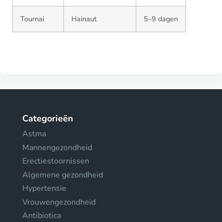
Tournai
Hainaut
5–9 dagen
Categorieën
Astma
Mannengezondheid
Erectiestoornissen
Algemene gezondheid
Hypertensie
Vrouwengezondheid
Antibiotica